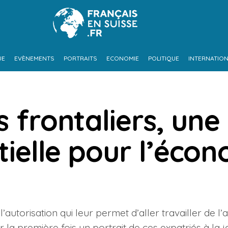
UE
EVÈNEMENTS
PORTRAITS
ECONOMIE
POLITIQUE
INTERNATIO
s frontaliers, une
tielle pour l’éco
’autorisation qui leur permet d’aller travailler de l
r la première fois un portrait de ces expatriés à la 