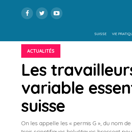
SUISSE
VIE PRATIQ
ACTUALITÉS
Les travailleur
variable essen
suisse
On les appelle les « permis G », du nom de l
trois scientifiques helvétiques brossent pou