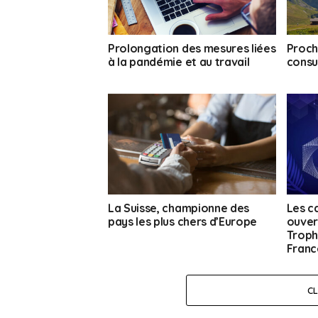
Prolongation des mesures liées
Proch
à la pandémie et au travail
consu
La Suisse, championne des
Les c
pays les plus chers d’Europe
ouver
Troph
France
C