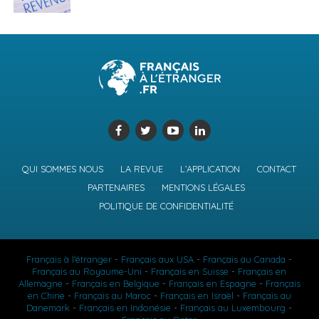
QUI SOMMES NOUS
LA REVUE
L’APPLICATION
CONTACT
PARTENAIRES
MENTIONS LÉGALES
POLITIQUE DE CONFIDENTIALITÉ
Français à l'étranger
-
Français aux USA
-
Français au Canada
-
Français au Royaume-Uni
-
Français en Suisse
-
Français en
Allemagne
-
Français en Belgique
-
Français en Espagne
-
Français
en Chine
-
Français au Maroc
-
Français en Israël
-
Français au
Danemark
-
Français en Indonésie
-
Français au Luxembourg
-