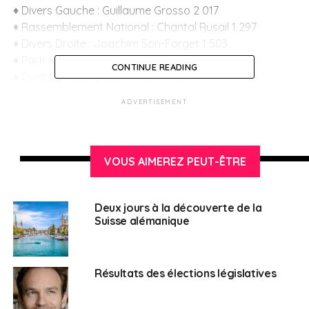
♦ Divers Gauche : Guillaume Grosso 2 017
♦ Rassemblement National : Chantal Rusail 1 297
♦ Divers Droite : Joachim Son-Forget 1 503
♦ Parti Animaliste : Jérôme Dumarty 427
CONTINUE READING
♦ Divers Droite : Ernest Priarollo 357
♦ Divers Gauche : Michèle Sellès Lefranc 336
ADVERTISEMENT
♦ Divers Droite : Danielle Mengue 155
♦ Régionalistes : Arnaud Dorthe 261
♦ Divers : Jean-Philippe Clavel 66
♦ Divers : Olivier Bernard 13
VOUS AIMEREZ PEUT-ÊTRE
>Informations pratiques
Deux jours à la découverte de la
Suisse alémanique
Résultats dans la sixième circonscription:
https://www.diplomatie.gouv.fr/IMG/pdf/leg_2022_t1_-
_resultats_circo_6_-_6_juin_2022_cle05c48f.pdf
Résultats des élections législatives