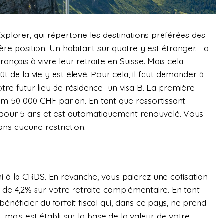
plorer, qui répertorie les destinations préférées des
ière position. Un habitant sur quatre y est étranger. La
nçais à vivre leur retraite en Suisse. Mais cela
ût de la vie y est élevé. Pour cela, il faut demander à
otre futur lieu de résidence un visa B. La première
um 50 000 CHF par an. En tant que ressortissant
é pour 5 ans et est automatiquement renouvelé. Vous
ns aucune restriction.
i à la CRDS. En revanche, vous paierez une cotisation
 de 4,2% sur votre retraite complémentaire. En tant
énéficier du forfait fiscal qui, dans ce pays, ne prend
mais est établi sur la base de la valeur de votre