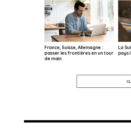
France, Suisse, Allemagne :
La Su
passer les frontières en un tour
pays 
de main
C