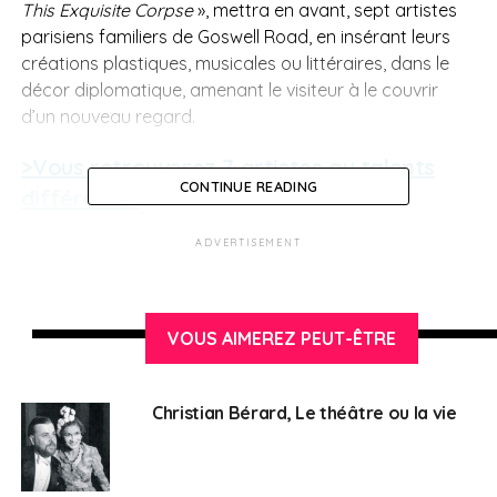
This Exquisite Corpse
», mettra en avant, sept artistes
parisiens familiers de Goswell Road, en insérant leurs
créations plastiques, musicales ou littéraires, dans le
décor diplomatique, amenant le visiteur à le couvrir
d’un nouveau regard.
>Vous retrouverez 7 artistes au talents
CONTINUE READING
différents :
ADVERTISEMENT
Archie Chekatouski, Raphaël Fanelli, Tarik Kiswanson,
Tiphaine Larrosa aka Summer Satana, Ingrid Luquet-
Gad, le duo Ruiz Stephinson et Patrick Weldé.
VOUS AIMEREZ PEUT-ÊTRE
>Quelques mots sur la
La Résidence de
France à Berne
Christian Bérard, Le théâtre ou la vie
Construite dans le style Renaissance français d’après
les esquisses de l’architecte bernois Friedrich von Rütte,
la Résidence de France à Berne appartient à l’Etat