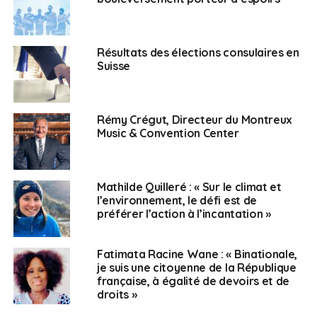
à Dakar en passant par Genève, il n’omet jamais de
souligner que la France fait partie intégrante de son
ADN.
Résultats des élections consulaires en
Suisse
Il est diplômé en droit bancaire et économique de
l’université de Genève, de l’université Panthéon-Assas
Paris II et de la prestigieuse université de McGill au
Rémy Crégut, Directeur du Montreux
Canada. C’est un amoureux des techniques financières
Music & Convention Center
aussi bien dans le domaine de l’accroissement d’actifs
que des investissements alternatifs.
Après avoir été collaborateur auprès du Département
Mathilde Quilleré : « Sur le climat et
l’environnement, le défi est de
fédéral des affaires étrangères de la Confédération
préférer l’action à l’incantation »
suisse, il évolue aujourd’hui dans le domaine financier et
commercial au sein de l’Organisation Mondiale du
Commerce à Genève.
Fatimata Racine Wane : « Binationale,
je suis une citoyenne de la République
française, à égalité de devoirs et de
En tant que français,
droits »