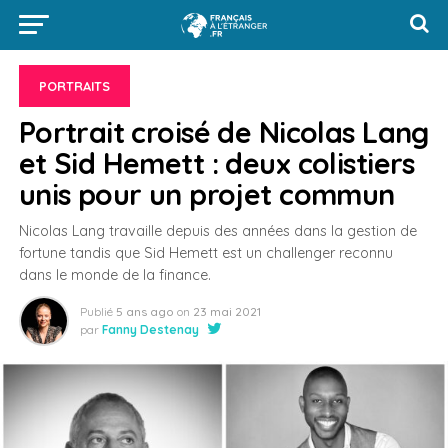
PORTRAITS
Portrait croisé de Nicolas Lang
et Sid Hemett : deux colistiers
unis pour un projet commun
Nicolas Lang travaille depuis des années dans la gestion de
fortune tandis que Sid Hemett est un challenger reconnu
dans le monde de la finance.
Publié
5 ans ago
on
23 mai 2021
par
Fanny Destenay