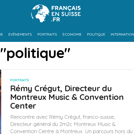
UE
EVÈNEMENTS
PORTRAITS
ECONOMIE
POLITIQUE
INTERNATIO
"politique"
PORTRAITS
Rémy Crégut, Directeur du
Montreux Music & Convention
Center
Rencontre avec Rémy Crégut, franco-suisse,
Directeur général du 2m2c Montreux Music &
Convention Centre à Montreux. Un parcours hors du