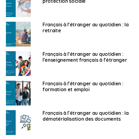
protection sociale
ou indirecte.
FAE :
Cette enquête vous permet-elle de dresser un
portrait-robot des EFE ?
Français à l’étranger au quotidien : la
retraite
C.M. :
Il est difficile de dresser un portrait-robot. Ces
entrepreneurs sont à l’image de la France, dans des
activités différentes avec des savoir-faire différents à
Français à l’étranger au quotidien :
l’enseignement français à l’étranger
mettre en avant. Ils ont un élément en commun : celui
d’arriver en territoire inconnu et de démarrer une
nouvelle aventure professionnelle.
Français à l’étranger au quotidien :
FAE :
Amélia Lakrafi, ont-ils du mal avec cette crise ?
formation et emploi
Amélia Lakrafi :
Oui, beaucoup. Dès l’été, nous avons
eu beaucoup de remontées de terrain. Cela m’a permis
Français à l’étranger au quotidien : la
de lancer une enquête de 4/5 questions et 400 EFE y
dématérialisation des documents
ont répondu. Ils nous expliquent qu’ils souffrent
beaucoup. Ils ont besoin d’aide sur des petits