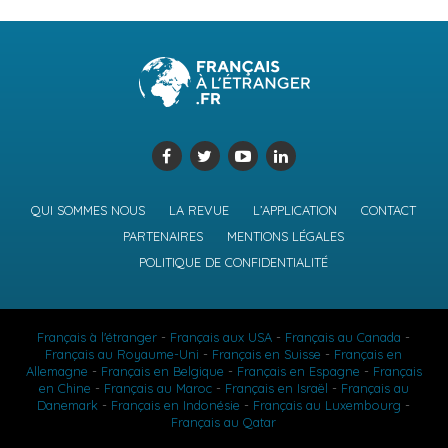
QUI SOMMES NOUS
LA REVUE
L’APPLICATION
CONTACT
PARTENAIRES
MENTIONS LÉGALES
POLITIQUE DE CONFIDENTIALITÉ
Français à l'étranger
-
Français aux USA
-
Français au Canada
-
Français au Royaume-Uni
-
Français en Suisse
-
Français en
Allemagne
-
Français en Belgique
-
Français en Espagne
-
Français
en Chine
-
Français au Maroc
-
Français en Israël
-
Français au
Danemark
-
Français en Indonésie
-
Français au Luxembourg
-
Français au Qatar