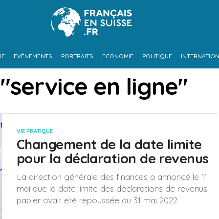
UE
EVÈNEMENTS
PORTRAITS
ECONOMIE
POLITIQUE
INTERNATIO
"service en ligne"
VIE PRATIQUE
Changement de la date limite
pour la déclaration de revenus
La direction générale des finances a annoncé le 11
mai que la date limite des déclarations de revenus
papier avait été repoussée au 31 mai 2022.