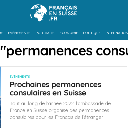
UE
EVÈNEMENTS
PORTRAITS
ECONOMIE
POLITIQUE
INTERNATIO
 "permanences consu
EVÈNEMENTS
Prochaines permanences
consulaires en Suisse
Tout au long de l’année 2022, l’ambassade de
France en Suisse organise des permanences
consulaires pour les Français de l’étranger.