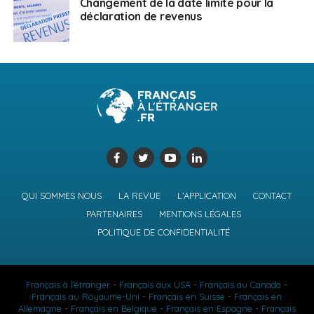
Changement de la date limite pour la
déclaration de revenus
QUI SOMMES NOUS
LA REVUE
L’APPLICATION
CONTACT
PARTENAIRES
MENTIONS LÉGALES
POLITIQUE DE CONFIDENTIALITÉ
Français à l'étranger
-
Français aux USA
-
Français au Canada
-
Français au Royaume-Uni
-
Français en Suisse
-
Français en
Allemagne
-
Français en Belgique
-
Français en Espagne
-
Français