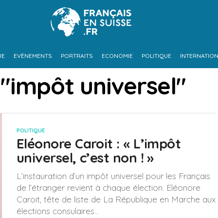
UE
EVÈNEMENTS
PORTRAITS
ECONOMIE
POLITIQUE
INTERNATIO
 "impôt universel"
POLITIQUE
Eléonore Caroit : « L’impôt
universel, c’est non ! »
L’instauration d’un impôt universel pour les Français
de l’étranger revient à chaque élection. Eléonore
Caroit, tête de liste de La République en Marche aux
élections consulaires...