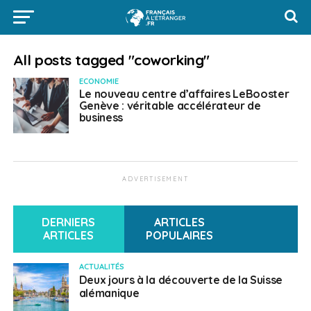
All posts tagged "coworking"
ECONOMIE
Le nouveau centre d’affaires LeBooster
Genève : véritable accélérateur de
business
ADVERTISEMENT
DERNIERS
ARTICLES
ARTICLES
POPULAIRES
ACTUALITÉS
Deux jours à la découverte de la Suisse
alémanique