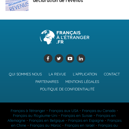
déclaration de revenus
QUI SOMMES NOUS
LA REVUE
L’APPLICATION
CONTACT
PARTENAIRES
MENTIONS LÉGALES
POLITIQUE DE CONFIDENTIALITÉ
Français à l'étranger
-
Français aux USA
-
Français au Canada
-
Français au Royaume-Uni
-
Français en Suisse
-
Français en
Allemagne
-
Français en Belgique
-
Français en Espagne
-
Français
en Chine
-
Français au Maroc
-
Français en Israël
-
Français au