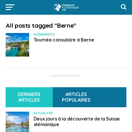
All posts tagged "Berne"
EVÈNEMENTS
Tournée consulaire à Berne
ADVERTISEMENT
DERNIERS
ARTICLES
ARTICLES
POPULAIRES
ACTUALITÉS
Deux jours à la découverte de la Suisse
alémanique