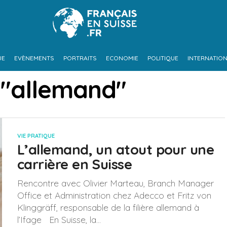
UE
EVÈNEMENTS
PORTRAITS
ECONOMIE
POLITIQUE
INTERNATIO
 "allemand"
VIE PRATIQUE
L’allemand, un atout pour une
carrière en Suisse
Rencontre avec Olivier Marteau, Branch Manager
Office et Administration chez Adecco et Fritz von
Klinggräff, responsable de la filière allemand à
l’Ifage En Suisse, la...