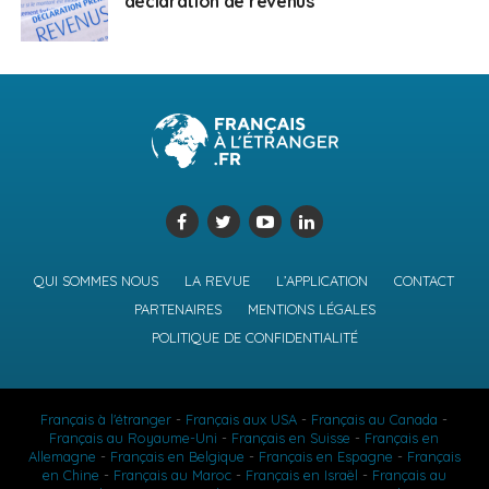
déclaration de revenus
QUI SOMMES NOUS
LA REVUE
L’APPLICATION
CONTACT
PARTENAIRES
MENTIONS LÉGALES
POLITIQUE DE CONFIDENTIALITÉ
Français à l'étranger
-
Français aux USA
-
Français au Canada
-
Français au Royaume-Uni
-
Français en Suisse
-
Français en
Allemagne
-
Français en Belgique
-
Français en Espagne
-
Français
en Chine
-
Français au Maroc
-
Français en Israël
-
Français au